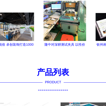
质服务商的综合探寻
脱俗 卓创装饰打造1000
隆中对深耕测试夹具 以性价
钦州画
务公司办公室装修设计
比诠释‘有口皆碑’的设计服务
高实
案例解析
之道
计
产品列表
PRODUCT
----------------