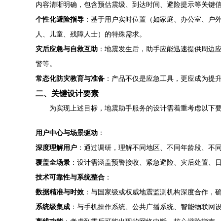
内容清晰明确，包含预估震级、到达时间、避险提示等关键
个性化避险指导
：基于用户实时位置（如家庭、办公室、户外
人、儿童、残障人士）的特殊需求。
灾后应急与自救互助
：地震发生后，助手应能迅速提供周边
警等。
常态化防灾教育与准备
：产品不仅是应急工具，更应成为提
二、关键设计要素
为实现上述目标，地震助手服务的设计需着重考虑以下
用户中心与场景驱动
：
深度理解用户
：通过调研，理解不同地区、不同年龄段、不
覆盖全场景
：设计需涵盖预警接收、紧急避险、灾后处置、
技术可靠性与系统整合
：
数据精准与时效
：与国家级或权威地震监测机构深度合作，
系统级集成
：与手机操作系统、公共广播系统、智能物联网设