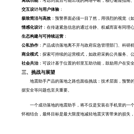
离线功能
：考虑到震后可能出现的网络中断，核心避险指南
交互设计与用户体验
：
极致简洁与高效
：预警界面必须一目了然，用强烈的视觉（
情感化设计
：在传递紧急信息的通过冷静、权威而富有同理
生态构建与可持续运营
：
公私协作
：产品成功落地离不开与政府应急管理部门、科研
商业模式
：探索可持续的运营模式，如政府采购公共服务、
社会共治
：可设计基于位置的邻里互助功能，鼓励用户在安
三、挑战与展望
地震助手产品的落地之路也面临挑战：技术层面，预警的
据安全等问题也至关重要。
一个成功落地的地震助手，将不仅是安装在手机里的一个
怀相结合，最终目标是最大限度地减轻地震灾害带来的损失